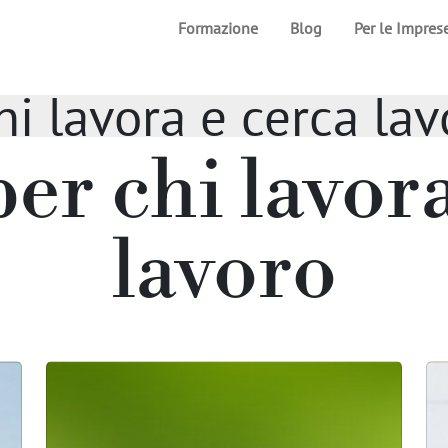
Formazione
Blog
Per le Impres
hi lavora e cerca lav
er chi lavor
lavoro