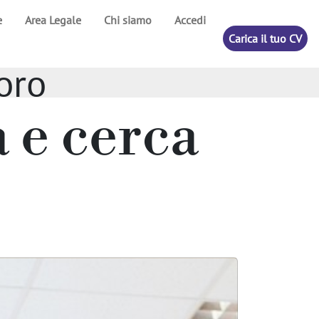
e
Area Legale
Chi siamo
Accedi
Carica il tuo CV
oro
a e cerca