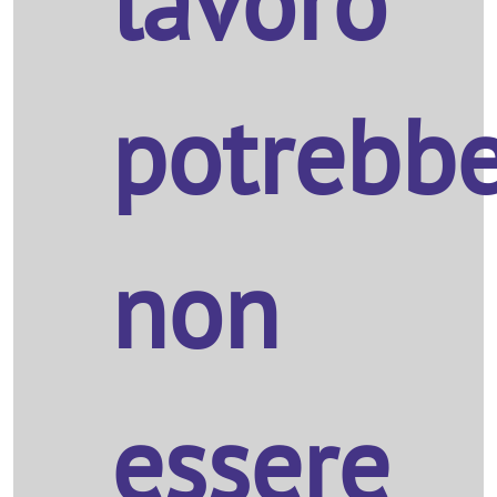
lavoro
potrebb
non
essere