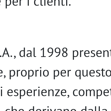
 per i clienti.
A., dal 1998 present
 proprio per questo
di esperienze, compe
à, che derivano dall