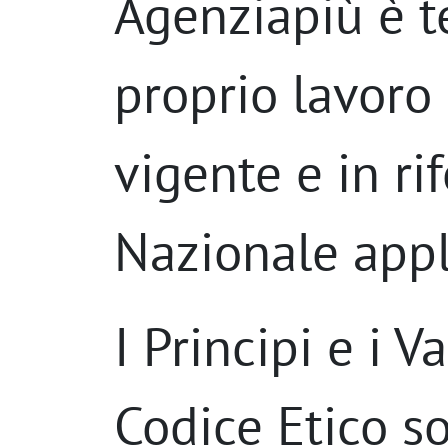
Agenziapiù è t
proprio lavoro
vigente e in ri
Nazionale appl
I Principi e i 
Codice Etico so