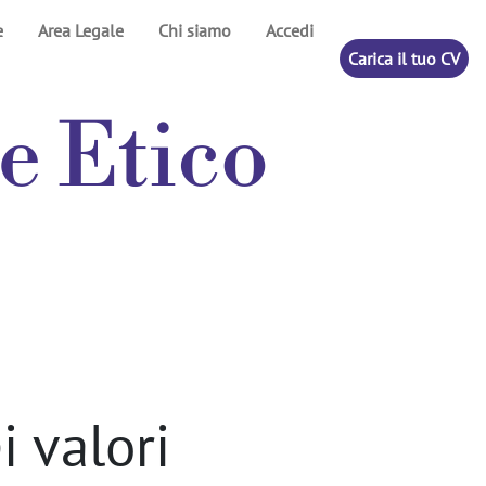
e
Area Legale
Chi siamo
Accedi
Carica il tuo CV
e Etico
i valori