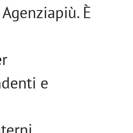
i Agenziapiù. È
er
ndenti e
nterni