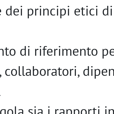
dei principi etici d
to di riferimento p
 collaboratori, dipe
l
gola sia i rapporti i