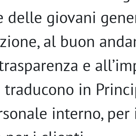
 delle giovani gener
zione, al buon and
 trasparenza e all’imp
i traducono in Princ
rsonale interno, per 