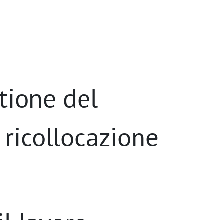
d
tione del
a ricollocazione