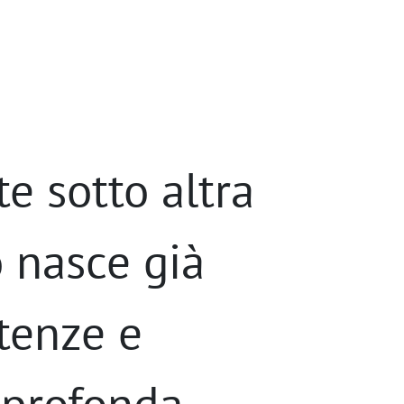
e sotto altra
 nasce già
tenze e
a profonda