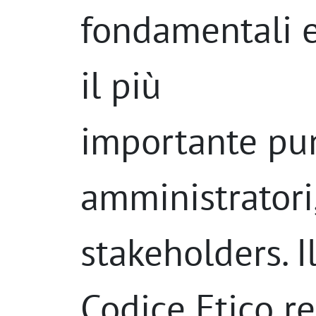
fondamentali e 
il più
importante pun
amministratori,
stakeholders. I
Codice Etico re