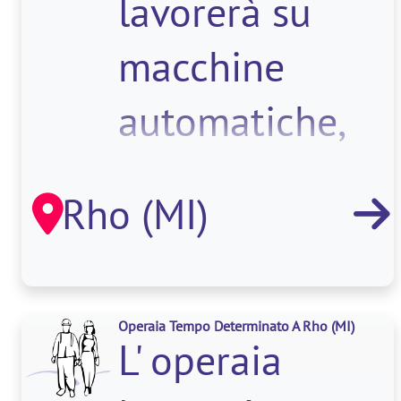
lavorerà su
macchine
automatiche,
carico/avvio/sca
Rho (MI)
merce sulla
stessa,
controllo
Operaia Tempo Determinato A Rho
(MI)
L' operaia