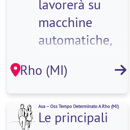
lavorerà su
macchine
automatiche,
carico/avvio/sca
Rho (MI)
merce sulla
stessa,
controllo
Asa – Oss Tempo Determinato A Rho
(MI)
Le principali