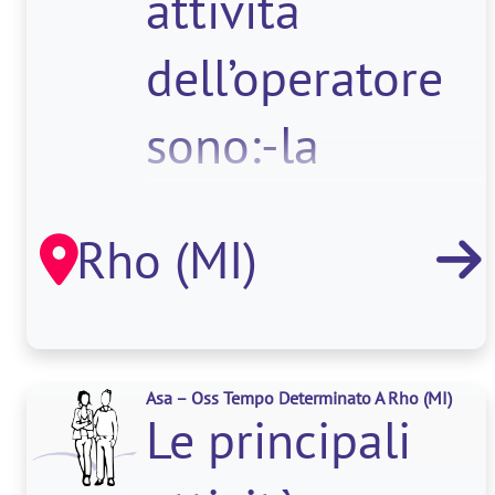
attività
dell’operatore
sono:-la
completa
Rho (MI)
assistenza agli
os
Asa – Oss Tempo Determinato A Rho
(MI)
Le principali