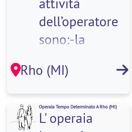
attività
dell’operatore
sono:-la
completa
Rho (MI)
assistenza agli
os
Operaia Tempo Determinato A Rho
(MI)
L' operaia