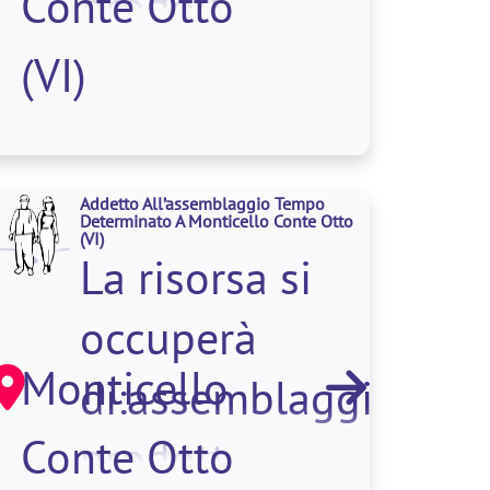
Conte Otto
prodott
(VI)
Addetto All’assemblaggio Tempo
Determinato A Monticello Conte Otto
(VI)
La risorsa si
occuperà
Monticello
di:assemblaggio;imb
Conte Otto
prodott