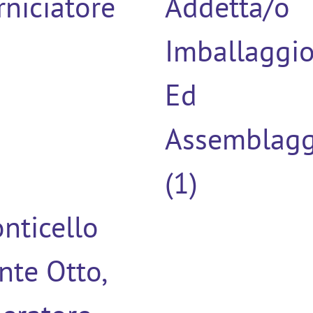
rniciatore
Addetta/o
Imballaggi
Ed
Assemblagg
(1)
nticello
nte Otto,