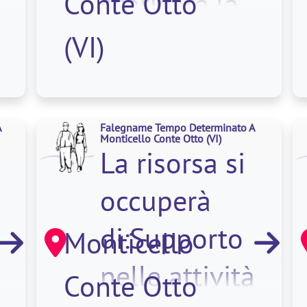
Conte Otto
scaricare la
merce con
(VI)
l'utili
A
Falegname Tempo Determinato A
Monticello Conte Otto
(VI)
La risorsa si
occuperà
di:Supporto
Monticello
nelle attività
Conte Otto