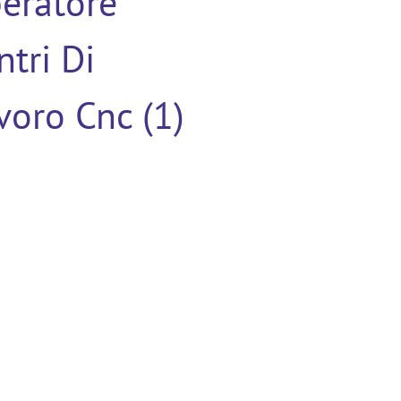
eratore
ntri Di
voro Cnc (1)
nticello
nte Otto,