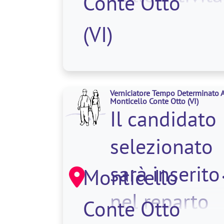
Conte Otto
di <strong
(VI)
Verniciatore Tempo Determinato 
Monticello Conte Otto
(VI)
Il candidato
selezionato
sarà inserito
Monticello
nel reparto
Conte Otto