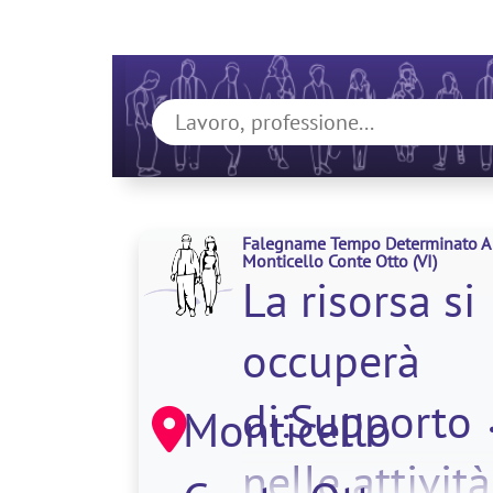
Falegname Tempo Determinato A
Monticello Conte Otto
(VI)
La risorsa si
occuperà
di:Supporto
Monticello
nelle attività