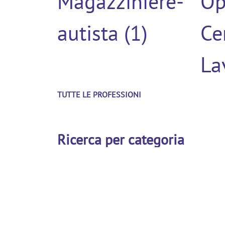
Magazziniere-
Op
autista (1)
Ce
La
TUTTE LE PROFESSIONI
Ricerca per categoria
Monticello
Mo
Conte Otto,
Co