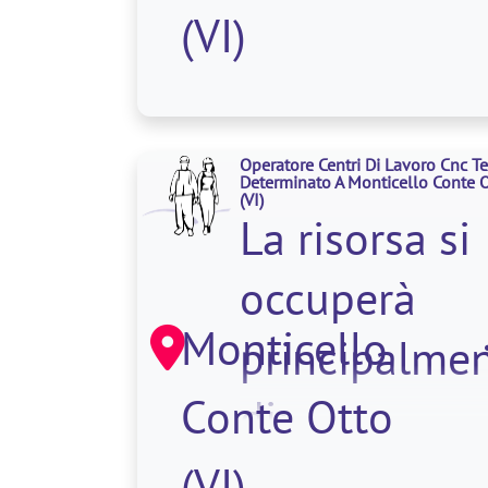
produttivo e 
(VI)
occuperà
della
Operatore Centri Di Lavoro Cnc 
verniciatura
Determinato A Monticello Conte 
(VI)
La risorsa si
occuperà
Monticello
principalme
Conte Otto
di:
(VI)