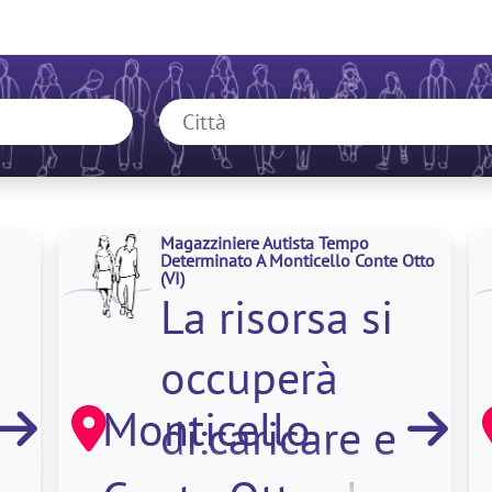
Magazziniere Autista Tempo
Determinato A Monticello Conte Otto
(VI)
La risorsa si
occuperà
Monticello
di:caricare e