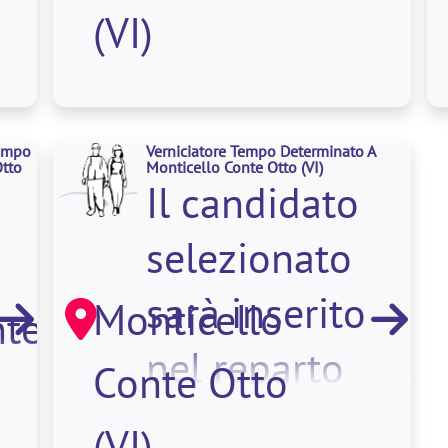
si
di <strong
(VI)
Tempo
Verniciatore Tempo Determinato A
Otto
Monticello Conte Otto
(VI)
Il candidato
selezionato
sarà inserito
Monticello
nte
nel reparto
Conte Otto
produttivo e si
(VI)