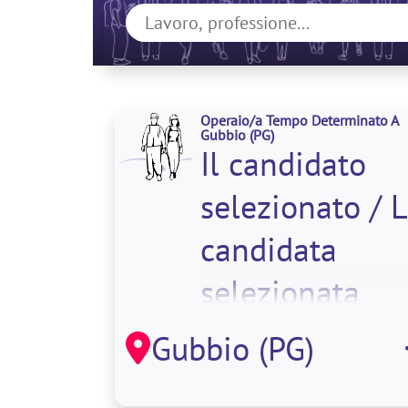
Operaio/a Tempo Determinato A
Gubbio
(PG)
Il candidato
selezionato / 
candidata
selezionata
supporterà le
Gubbio (PG)
diverse fasi de