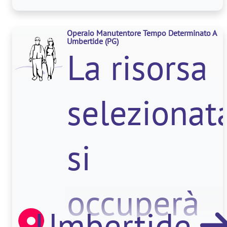
dell'assem
Operaio Manutentore Tempo Determinato A
meccanico
Umbertide
(PG)
La risorsa
di
selezionat
macchinari
si
e impi
occuperà
Umbertide