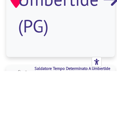
di
(PG)
interventi
di
Saldatore Tempo Determinato A Umbertide
manutenzi
(PG)
La figura
e
selezionat