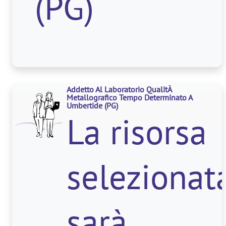
(PG)
reparto
lavorazion
Addetto Al Laboratorio QualitÀ
lamiera e
Metallografico Tempo Determinato A
Umbertide
(PG)
La risorsa
si
selezionat
occuperà
sarà