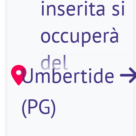
inserita si
occuperà
del
Umbertide
montaggio
(PG)
e