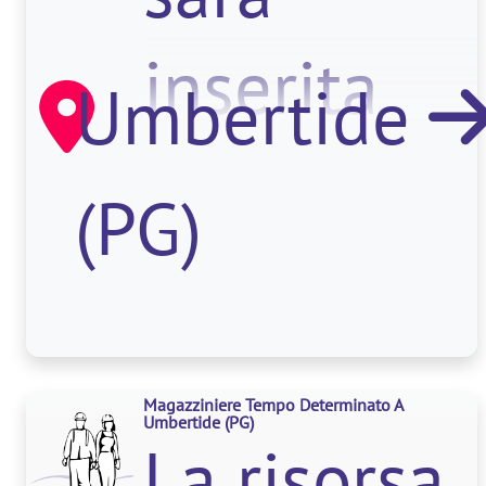
in autono
inserita
Umbertide
all’interno
(PG)
del
laboratori
Magazziniere Tempo Determinato A
Umbertide
(PG)
controllo
La risorsa