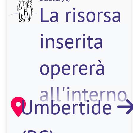
controllo
La risorsa
qualità e
inserita
si occup
opererà
all'interno
Umbertide
del