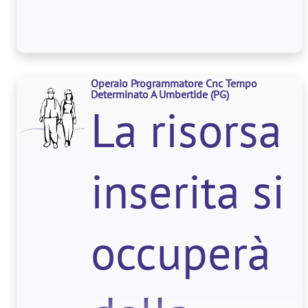
logistico
Operaio Programmatore Cnc Tempo
dello
Determinato A Umbertide
(PG)
La risorsa
stabilimen
inserita si
e si o
occuperà