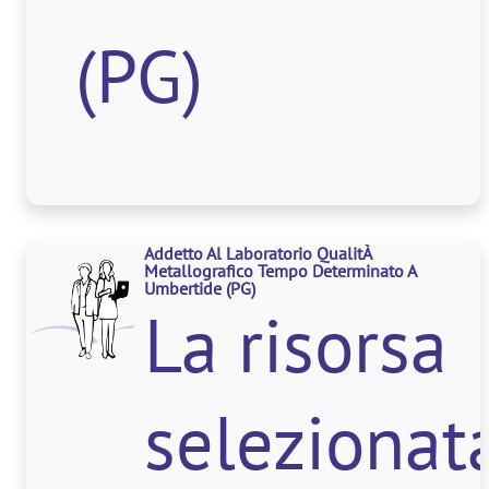
del
(PG)
reparto
lavorazion
Addetto Al Laboratorio QualitÀ
lamiera e
Metallografico Tempo Determinato A
Umbertide
(PG)
La risorsa
si
selezionat