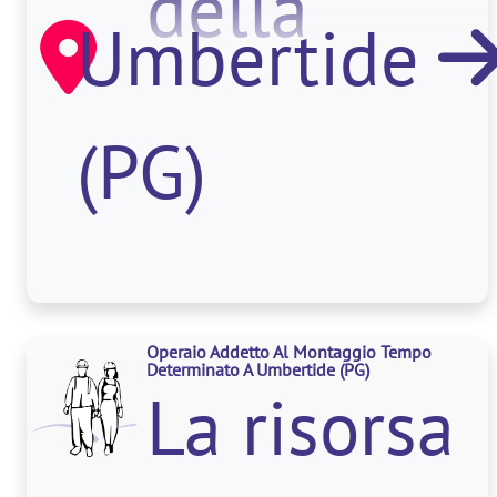
della
Umbertide
programma
(PG)
del setup
e della
Operaio Addetto Al Montaggio Tempo
conduzi
Determinato A Umbertide
(PG)
La risorsa