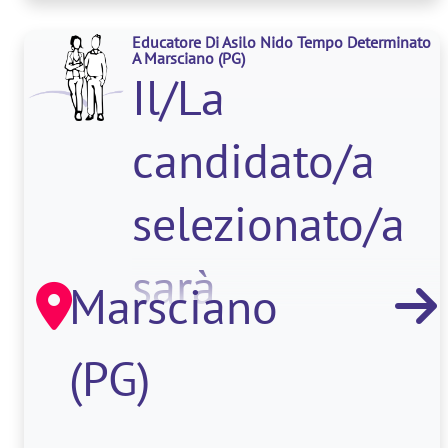
progettazione,
Educatore Di Asilo Nido Tempo Determinato
del disegn
A Marsciano
(PG)
Il/La
candidato/a
selezionato/a
sarà
Marsciano
responsabile
(PG)
della cura,