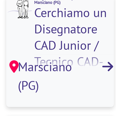
Marsciano
(PG)
Cerchiamo un
Disegnatore
CAD Junior /
Tecnico CAD-
Marsciano
CAM, che si
(PG)
occupi della
<stro