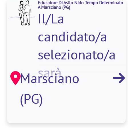
Educatore Di Asilo Nido Tempo Determinato
A Marsciano
(PG)
Il/La
candidato/a
selezionato/a
sarà
Marsciano
responsabile
(PG)
della cura,
dell'educazione