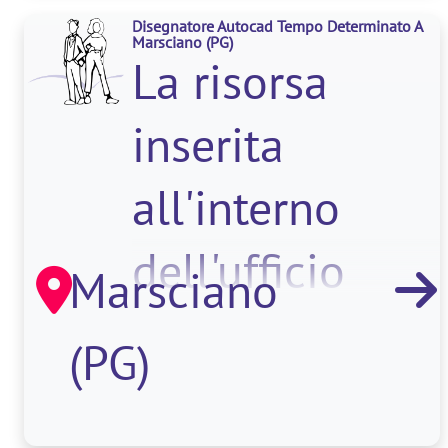
Disegnatore Autocad Tempo Determinato A
e
Marsciano
(PG)
La risorsa
dell'intrattenim
inserita
all'interno
dell'ufficio
Marsciano
tecnico si
(PG)
occuperà della