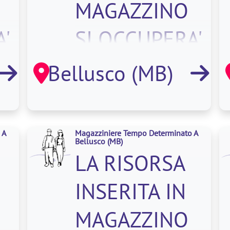
MAGAZZINO
'
SI OCCUPERA'
A
DI:. CODIFICA
Bellusco (MB)
MATERIALE.
ZIO
MOVIMENTAZIO
 A
Magazziniere Tempo Determinato A
Bellusco
(MB)
LA RISORSA
INSERITA IN
MAGAZZINO