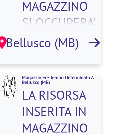
MAGAZZINO
SI OCCUPERA'
DI:. CODIFICA
Bellusco (MB)
MATERIALE.
MOVIMENTAZIO
Magazziniere Tempo Determinato A
Bellusco
(MB)
LA RISORSA
INSERITA IN
MAGAZZINO