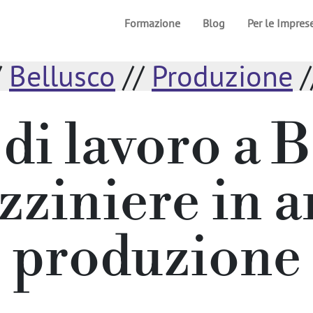
Formazione
Blog
Per le Impres
/
Bellusco
//
Produzione
/
 di lavoro a B
ziniere in 
produzione