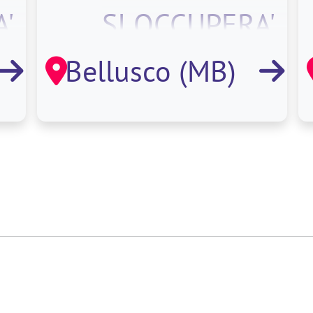
'
SI OCCUPERA'
A
DI:. CODIFICA
Bellusco (MB)
MATERIALE.
ZIO
MOVIMENTAZIO