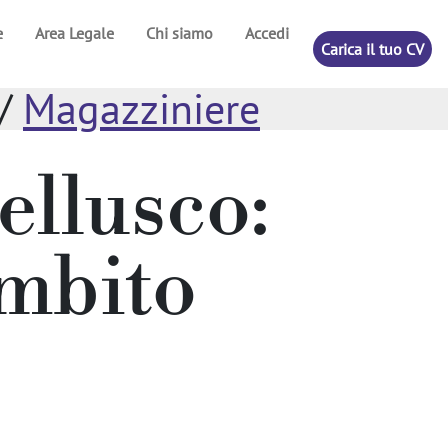
e
Area Legale
Chi siamo
Accedi
Carica il tuo CV
/
Magazziniere
ellusco:
ambito