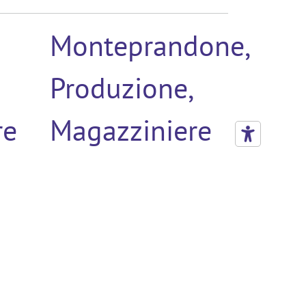
Monteprandone,
Produzione,
re
Magazziniere
(3)
Orgiano,
Produzione,