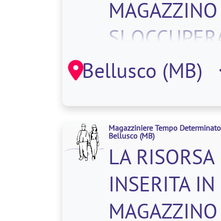
MAGAZZINO
SI OCCUPERA
DI:. CODIFIC
Bellusco (MB)
MATERIALE.
MOVIMENTA
Magazziniere Tempo Determinato
Bellusco
(MB)
LA RISORSA
INSERITA IN
MAGAZZINO