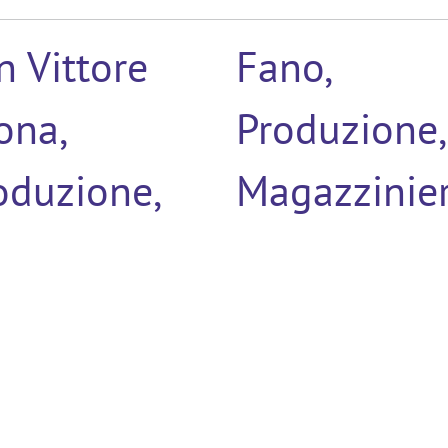
n Vittore
Fano,
ona,
Produzione,
oduzione,
Magazzinie
gazziniere
(3)
rgamo,
Bologna,
oduzione,
Produzione,