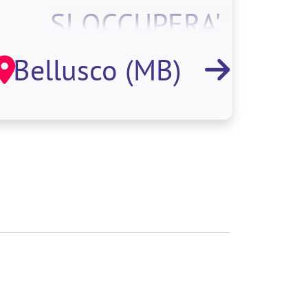
SI OCCUPERA'
DI:. CODIFICA
Bellusco (MB)
MATERIALE.
MOVIMENTAZIO