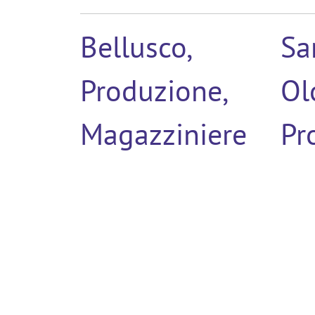
Bellusco,
Sa
Produzione,
Ol
Magazziniere
Pr
(6)
Ma
(4)
Civitanova
Be
Marche,
Pr