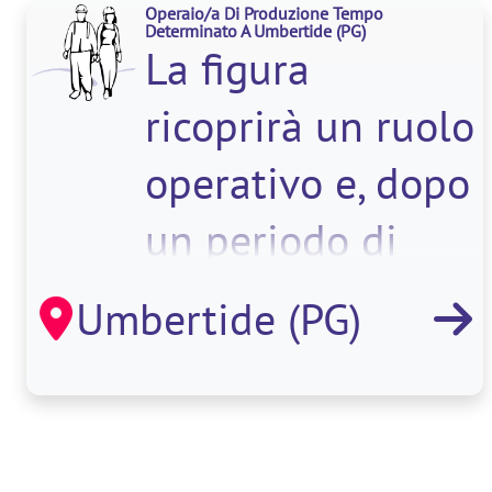
Operaio/a Di Produzione Tempo
Determinato A Umbertide
(PG)
La figura
ricoprirà un ruolo
operativo e, dopo
un periodo di
affiancamento, si
Umbertide (PG)
occuperà della g