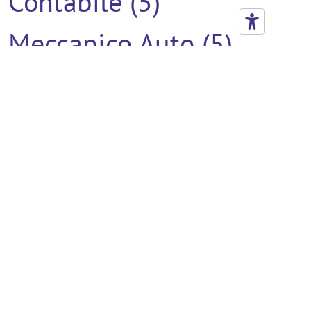
Contabile (5)
Meccanico Auto (5)
Verniciatore (5)
Addetto Al Montaggio
(4)
Addetto All'utilizzo Del
Muletto Con
Competenze Di