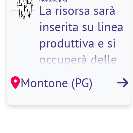
La risorsa sarà
inserita su linea
produttiva e si
occuperà delle
seguenti attività:
Montone (PG)
</