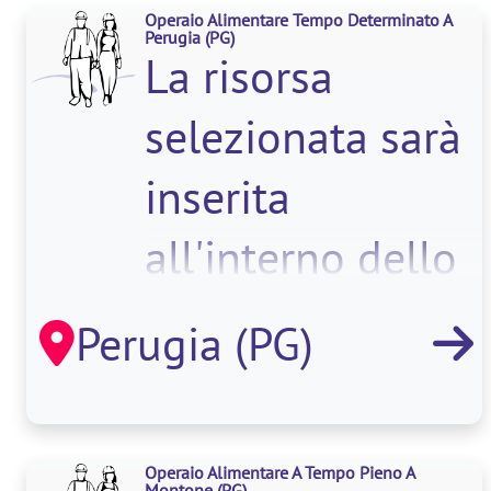
Operaio Alimentare Tempo Determinato A
Perugia
(PG)
La risorsa
selezionata sarà
inserita
all'interno dello
stabilimento
Perugia (PG)
produttivo e si
occuperà, i
Operaio Alimentare A Tempo Pieno A
Montone
(PG)