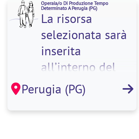
Operaia/o Di Produzione Tempo
Determinato A Perugia
(PG)
La risorsa
selezionata sarà
inserita
all’interno del
reparto
Perugia (PG)
produttivo e si
occuperà di <str