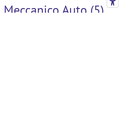
Meccanico Auto (5)
Verniciatore (5)
Addetto Al Montaggio
(4)
Agente Commerciale (4)
Disegnatore Cad (4)
Impiegato
Amministrativo