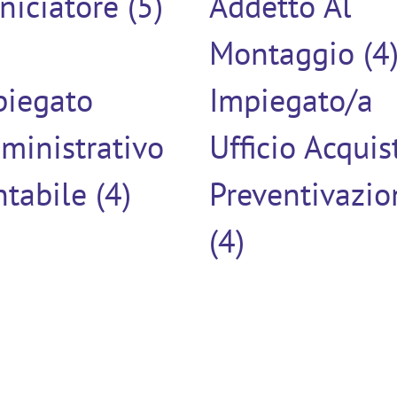
niciatore (5)
Addetto Al
Montaggio (4
piegato
Impiegato/a
ministrativo
Ufficio Acquis
tabile (4)
Preventivazio
(4)