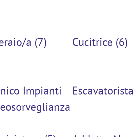
raio/a (7)
Cucitrice (6)
nico Impianti
Escavatorista 
deosorveglianza