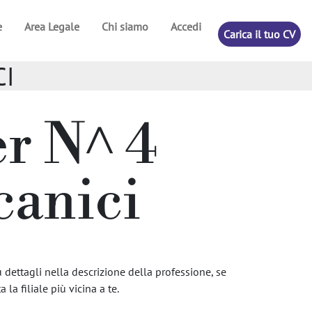
e
Area Legale
Chi siamo
Accedi
Carica il tuo CV
CI
er N^ 4
canici
 dettagli nella descrizione della professione, se
 la filiale più vicina a te.