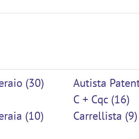
raio (30)
Autista Paten
C + Cqc (16)
raia (10)
Carrellista (9)