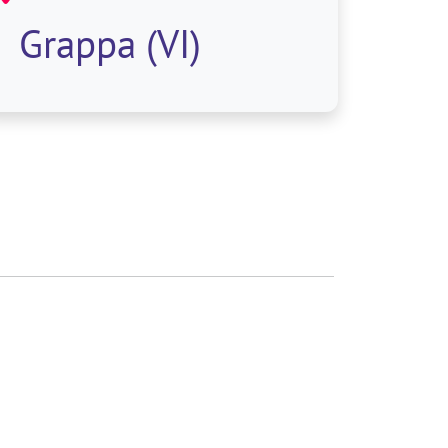
professionale
Grappa (VI)
completa nel
settore della
logistica e de