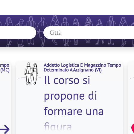
Tempo
Addetto Logistica E Magazzino Tempo
(MC)
Determinato A Arzignano
(VI)
Il corso si
propone di
formare una
figura