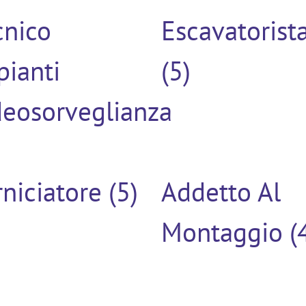
cnico
Escavatorist
pianti
(5)
deosorveglianza
niciatore (5)
Addetto Al
Montaggio (