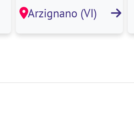
professionale
Arzignano (VI)
completa nel
settore della
logistica e de