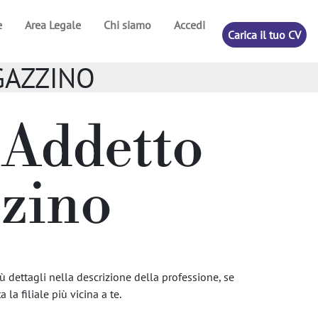
e
Area Legale
Chi siamo
Accedi
Carica il tuo CV
AGAZZINO
r Addetto
zzino
ù dettagli nella descrizione della professione, se
 la filiale più vicina a te.