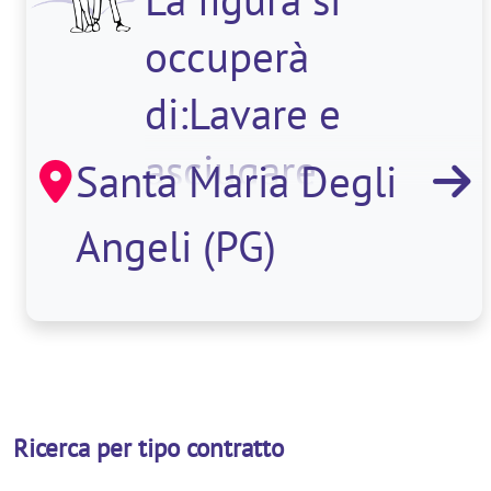
occuperà
di:Lavare e
asciugare
Santa Maria Degli
stoviglie, posate e
Angeli (PG)
utensili da cucina.
<
Ricerca per tipo contratto