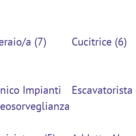
raio/a (7)
Cucitrice (6)
nico Impianti
Escavatorista 
deosorveglianza