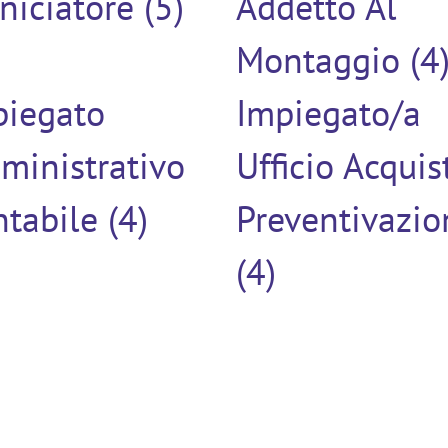
niciatore (5)
Addetto Al
Montaggio (4
piegato
Impiegato/a
ministrativo
Ufficio Acquis
tabile (4)
Preventivazio
(4)