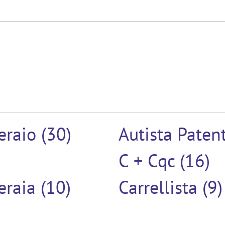
raio (30)
Autista Paten
C + Cqc (16)
raia (10)
Carrellista (9)