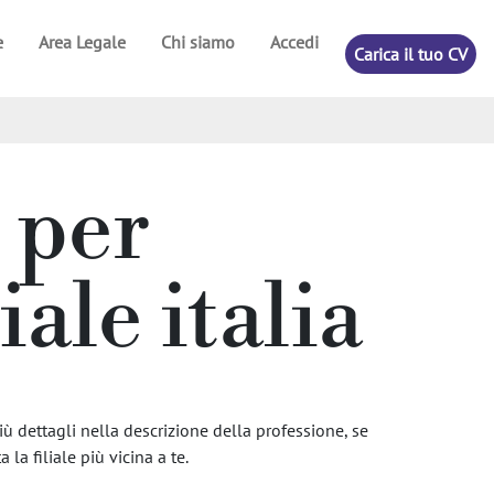
e
Area Legale
Chi siamo
Accedi
Carica il tuo CV
 per
le italia
ù dettagli nella descrizione della professione, se
 la filiale più vicina a te.