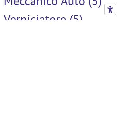
Meccanico Auto (5)
Verniciatore (5)
Addetto Al Montaggio
(4)
Addetto All'utilizzo Del
Muletto Con
Competenze Di
Magazzino (4)