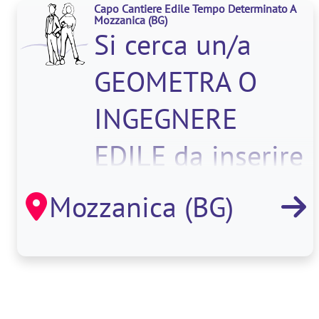
Capo Cantiere Edile Tempo Determinato A
Mozzanica
(BG)
Si cerca un/a
GEOMETRA O
INGEGNERE
EDILE da inserire
in azienda in
Mozzanica (BG)
qualità di
Capocantieri.<