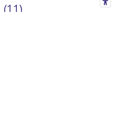
(11)
Legnano (10)
Spoleto (10)
Dueville (9)
Foligno (9)
Milano (9)
Mondolfo (9)
Novate Milanese (9)