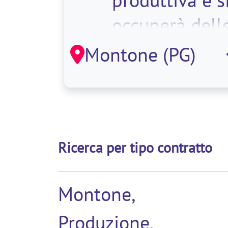
produttiva e s
occuperà dell
seguenti
Montone (PG)
attività:</
Ricerca per tipo contratto
Montone,
Produzione,