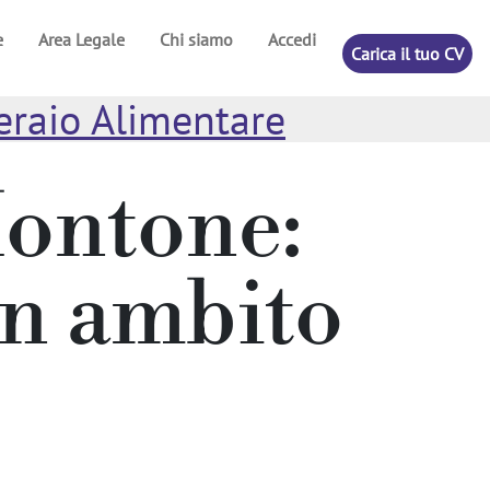
e
Area Legale
Chi siamo
Accedi
Carica il tuo CV
raio Alimentare
Montone:
in ambito