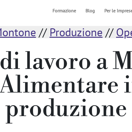
Formazione
Blog
Per le Impres
ontone
//
Produzione
//
Ope
 di lavoro a 
Alimentare 
produzione