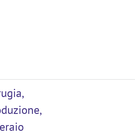
ugia,
oduzione,
eraio