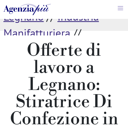
Legnano
//
Industria
Manifatturiera
//
Offerte di
Stiratrice Di Confezione
lavoro a
Legnano:
Stiratrice Di
Confezione in