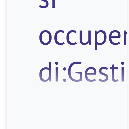
occupe
di:Gest
e