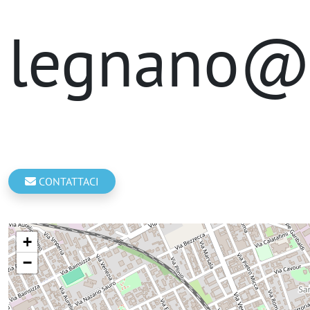
legnano@
CONTATTACI
+
−