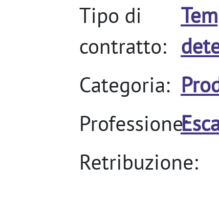
Tipo di
Tem
contratto:
det
Categoria:
Pro
Professione:
Esca
Retribuzione: