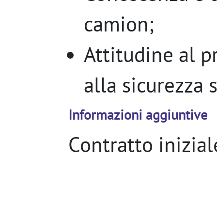
camion;
Attitudine al 
alla sicurezza 
Informazioni aggiuntive
Contratto inizia
determinato
, co
possibilità di st