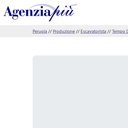
Perugia
//
Produzione
//
Escavatorista
//
Tempo D