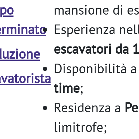
po
mansione di es
erminato
Esperienza nell
escavatori da 1
duzione
Disponibilità 
vatorista
time
;
Residenza a
Pe
limitrofe;