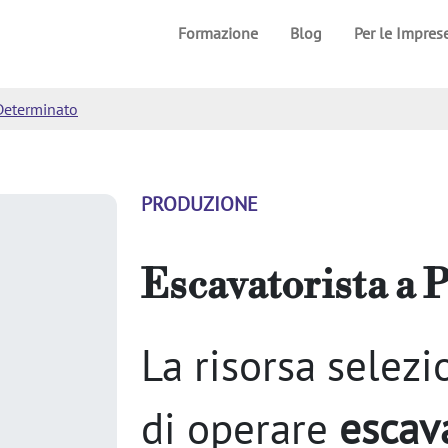
Formazione
Blog
Per le Impres
eterminato
PRODUZIONE
Escavatorista
a
P
La risorsa selezi
di operare
escav