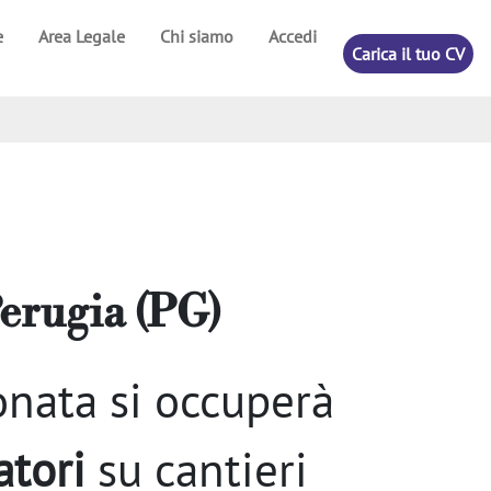
e
Area Legale
Chi siamo
Accedi
Carica il tuo CV
erugia (PG)
onata si occuperà
atori
su cantieri