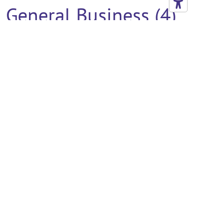
General Business (4)
Legale (4)
Sanità (4)
Design (3)
Business Development
(2)
Consulenza (2)
Strategia /