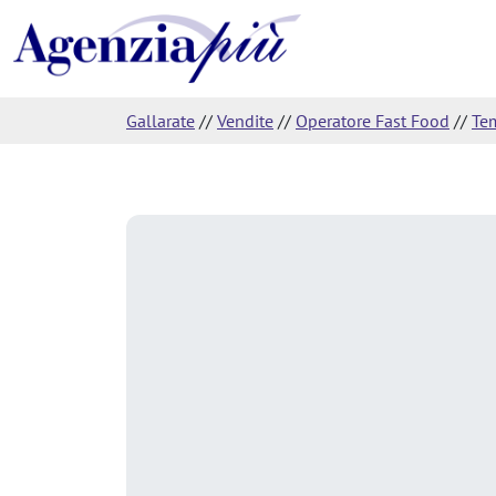
Gallarate
//
Vendite
//
Operatore Fast Food
//
Te