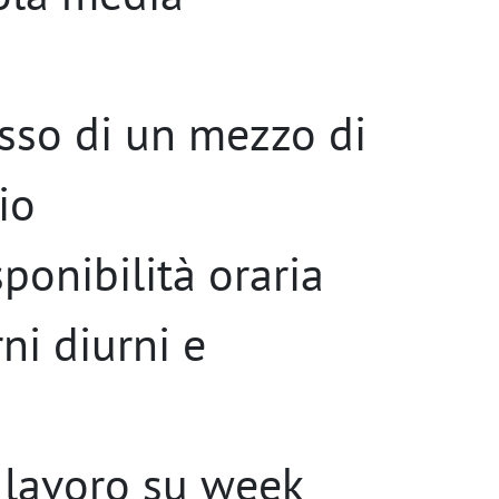
sso di un mezzo di
io
sponibilità oraria
ni diurni e
l lavoro su week