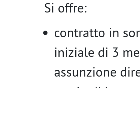
Si offre:
contratto in s
iniziale di 3 me
assunzione dire
orario di lavoro
orizzontale 20 
domenica oppur