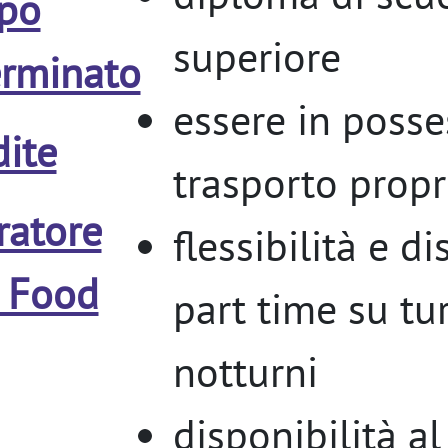
po
superiore
erminato
essere in posse
ite
trasporto propr
ratore
flessibilità e di
t Food
part time su tur
notturni
disponibilità a