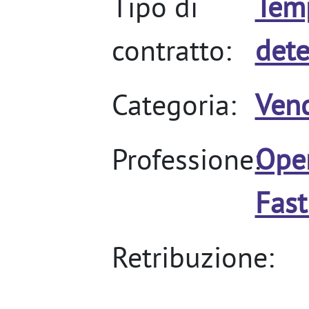
Tipo di
Tem
contratto:
det
Categoria:
Vend
Professione:
Ope
Fas
Retribuzione: