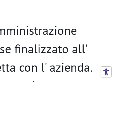
omministrazione
se finalizzato all’
tta con l' azienda.
 part time:
h da lunedì a
e verticale 8/12 h