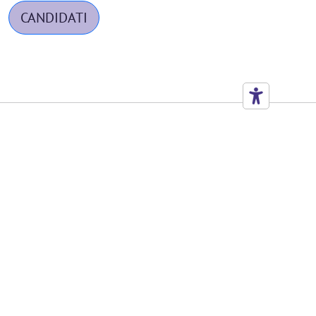
CANDIDATI
CARATTERISTICHE
Luogo
San
di
Pietro in
lavoro:
Gu