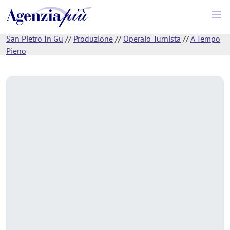
San Pietro In Gu
//
Produzione
//
Operaio Turnista
//
A Tempo
Pieno