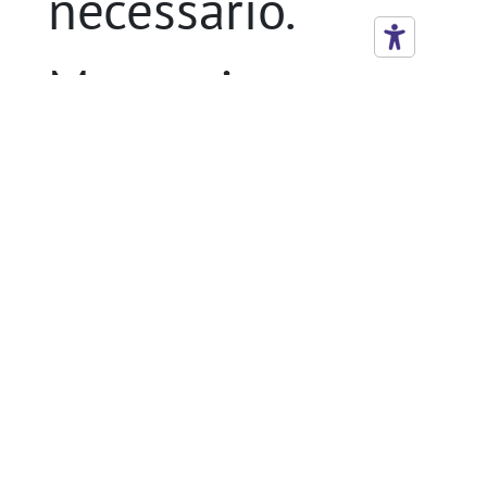
necessario.
Mantenimento
dell’ordine e della
pulizia dell’area di
lavoro nel rispetto
delle norme di
sicurezza e igiene.