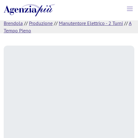
Brendola
//
Produzione
//
Manutentore Elettrico - 2 Turni
//
A
Tempo Pieno