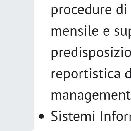
procedure di
mensile e su
predisposizi
reportistica 
management
Sistemi Infor