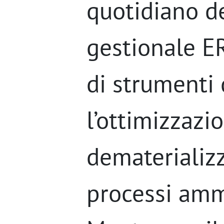
quotidiano d
gestionale E
di strumenti 
l’ottimizzazi
dematerializ
processi ammi