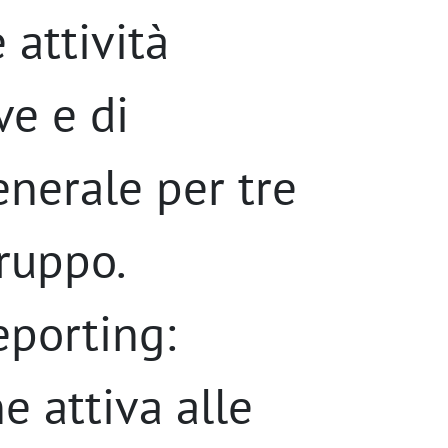
 attività
ve e di
enerale per tre
ruppo.
eporting:
e attiva alle