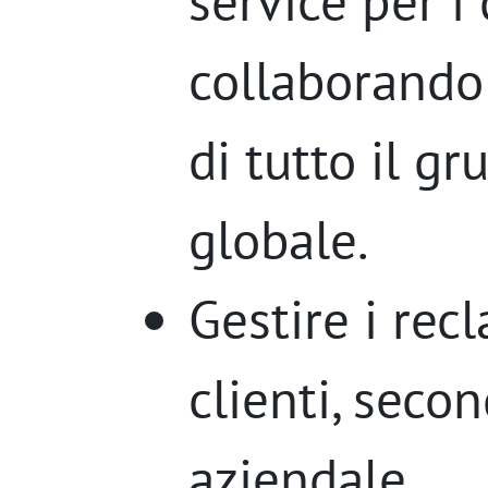
service per i c
collaborando 
di tutto il gr
globale.
Gestire i recl
clienti, secon
aziendale.