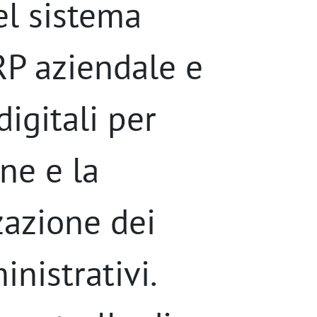
el sistema
RP aziendale e
digitali per
one e la
zazione dei
nistrativi.