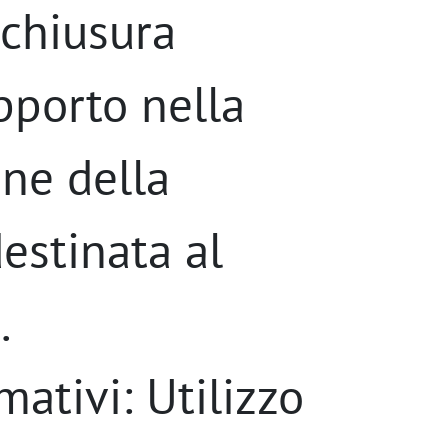
 chiusura
pporto nella
one della
destinata al
.
mativi: Utilizzo