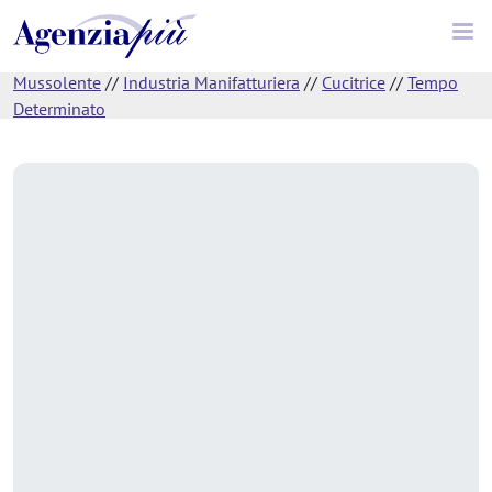
Mussolente
//
Industria Manifatturiera
//
Cucitrice
//
Tempo
Determinato