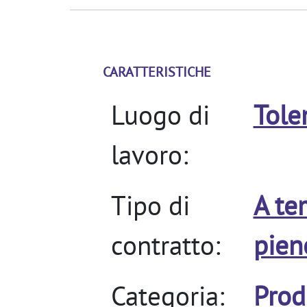
CARATTERISTICHE
Luogo di
Tole
lavoro:
Tipo di
A t
contratto:
pien
Categoria:
Prod