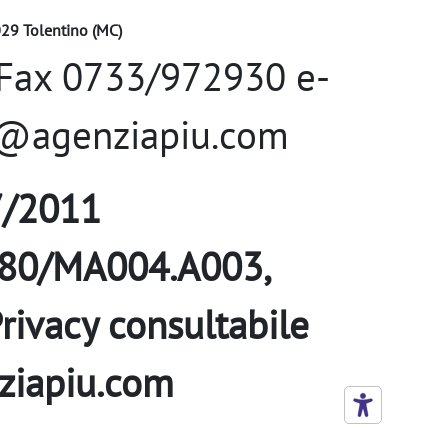
2029 Tolentino (MC)
 Fax 0733/972930 e-
no@agenziapiu.com
7/2011
280/MA004.A003,
Privacy consultabile
ziapiu.com