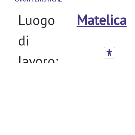
Luogo
Matelica
di
lavoro:
Tipo di
A tempo
contratto:
pieno
Categoria:
Amministr