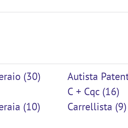
raio (30)
Autista Paten
C + Cqc (16)
raia (10)
Carrellista (9)