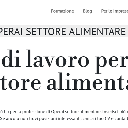
Formazione
Blog
Per le Impres
/ OPERAI SETTORE ALIMENTARE
 di lavoro pe
ttore aliment
 ha per la professione di Operai settore alimentare. Inserisci più 
 Se ancora non trovi posizioni interessanti, carica i tuo CV e contatta