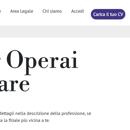
e
Area Legale
Chi siamo
Accedi
Carica il tuo CV
r Operai
are
dettagli nella descrizione della professione, se
 la filiale più vicina a te.