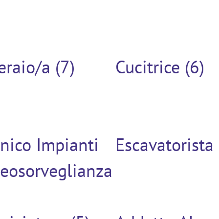
raio/a (7)
Cucitrice (6)
nico Impianti
Escavatorista 
deosorveglianza