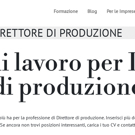
Formazione
Blog
Per le Impres
/ DIRETTORE DI PRODUZIONE
i lavoro per
di produzion
ù ha per la professione di Direttore di produzione. Inserisci più d
 Se ancora non trovi posizioni interessanti, carica i tuo CV e contatta