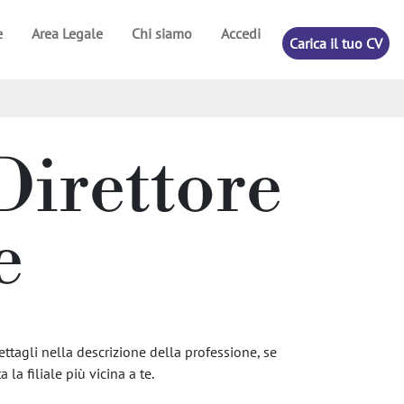
e
Area Legale
Chi siamo
Accedi
Carica il tuo CV
 Direttore
e
ettagli nella descrizione della professione, se
 la filiale più vicina a te.