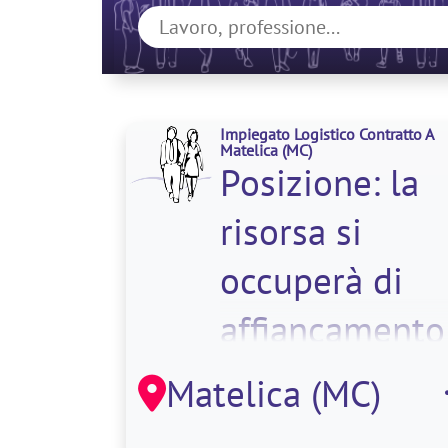
Impiegato Logistico Contratto A
Matelica
(MC)
Posizione: la
risorsa si
occuperà di
affiancamento
alle attività
Matelica (MC)
amministrativ