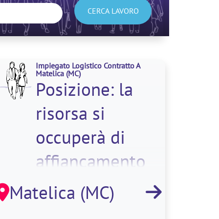
CERCA LAVORO
Impiegato Logistico Contratto A
Matelica
(MC)
Posizione: la
risorsa si
occuperà di
affiancamento
alle attività
Matelica (MC)
amministrative