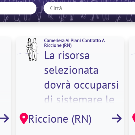
Cameriera Ai Piani Contratto A
Riccione
(RN)
La risorsa
selezionata
dovrà occuparsi
di sistemare le
camere
Riccione (RN)
e
all'interno