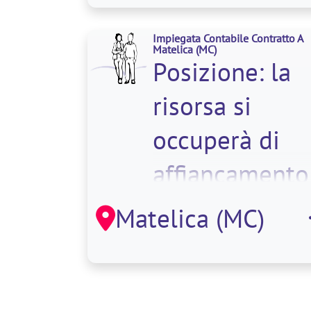
aziendali e do
Impiegata Contabile Contratto A
Matelica
(MC)
Posizione: la
risorsa si
occuperà di
affiancamento
alle attività
Matelica (MC)
amministrativ
aziendali, cont