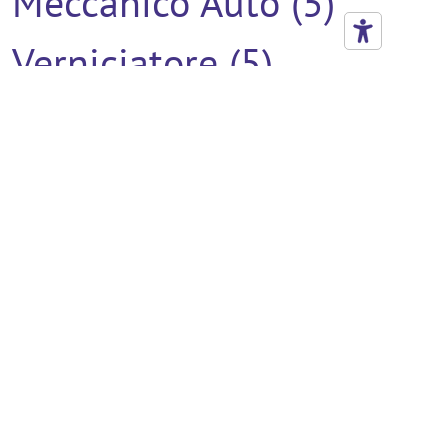
Meccanico Auto (5)
Verniciatore (5)
Addetto Al Montaggio
(4)
Addetto All'utilizzo Del
Muletto Con
Competenze Di
Magazzino (4)