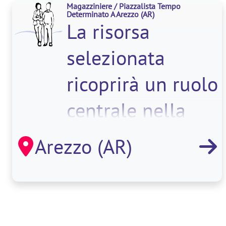
Magazziniere / Piazzalista Tempo
Determinato A Arezzo
(AR)
La risorsa
selezionata
ricoprirà un ruolo
centrale nella
filiale di Arezzo,
Arezzo (AR)
agendo come
punto di