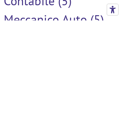
Contabile (5)
Meccanico Auto (5)
Verniciatore (5)
Addetto Al Montaggio
(4)
Addetto All'utilizzo Del
Muletto Con
Competenze Di