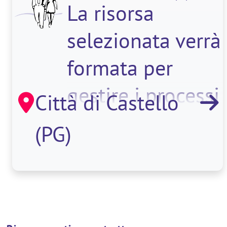
La risorsa
selezionata verrà
formata per
gestire i processi
Città di Castello
operativi e
(PG)
burocratici
dell'ufficio