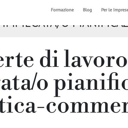
Formazione
Blog
Per le Impres
 // IMPIEGATA/O PIANIFIC
erte di lavoro
ata/o pianifi
stica-commer