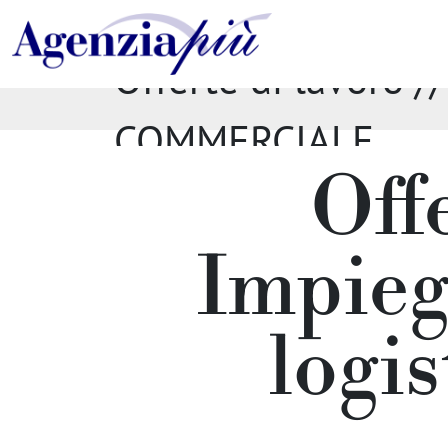
Offerte di lavoro
COMMERCIALE
Off
Impieg
logi