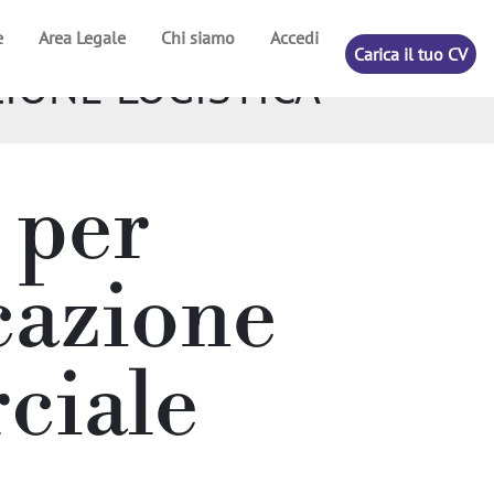
e
Area Legale
Chi siamo
Accedi
Carica il tuo CV
AZIONE LOGISTICA-
 per
cazione
ciale