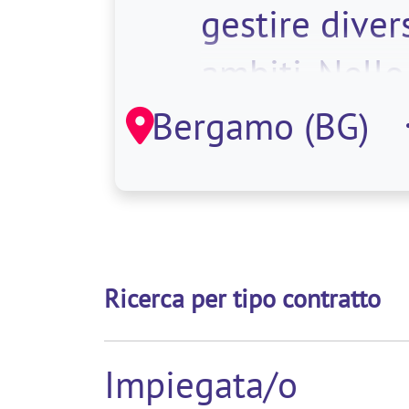
gestire diver
ambiti. Nello
specifico il
Bergamo (BG)
mansionario
sarà:<
Ricerca per tipo contratto
Impiegata/o