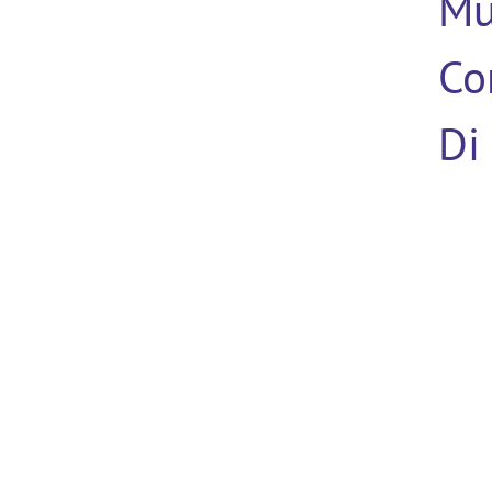
Mu
Co
Di
(4)
TUTTE LE PROFESSIONI
Ricerca per categoria
Acquisti,