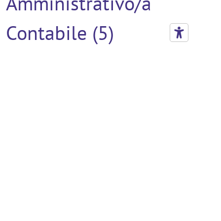
Amministrativo/a
Contabile (5)
Meccanico Auto (5)
Verniciatore (5)
Addetto Al Montaggio
(4)
Agente Commerciale (4)
Disegnatore Cad (4)