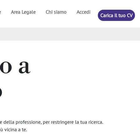
e
Area Legale
Chi siamo
Accedi
Carica il tuo CV
o a
o
 della professione, per restringere la tua ricerca.
ù vicina a te.