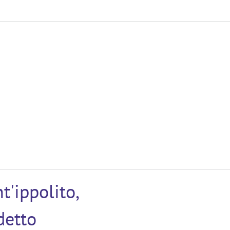
t'ippolito,
detto