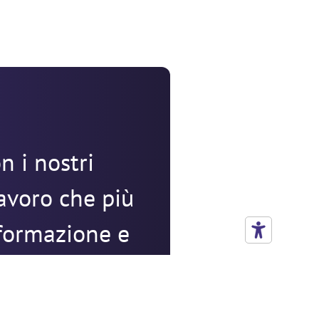
n i nostri
lavoro che più
 formazione e
avoro