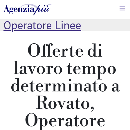
Rovato
//
Produzione
//
Operatore Linee
Automatizzate (3 Turni)
//
Offerte di
Tempo Determinato
lavoro tempo
determinato a
Rovato,
Operatore